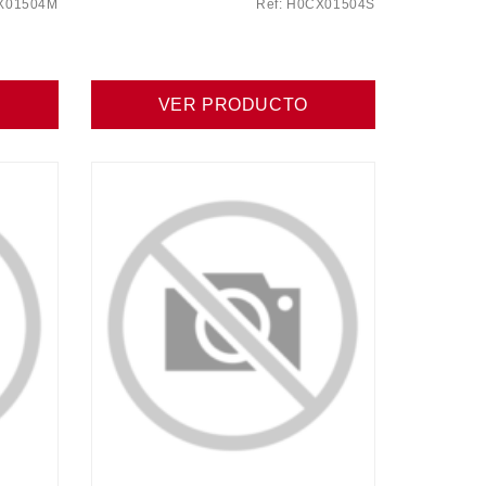
CX01504M
Ref: H0CX01504S
VER PRODUCTO