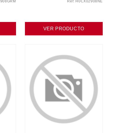
2908GRM
Ref: H0CX02908NE
VER PRODUCTO