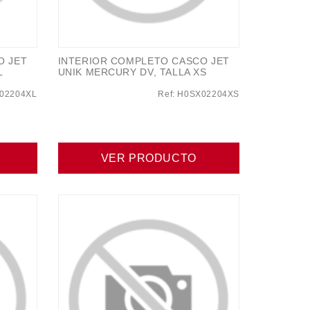
O JET
INTERIOR COMPLETO CASCO JET
L
UNIK MERCURY DV, TALLA XS
X02204XL
Ref: H0SX02204XS
VER PRODUCTO