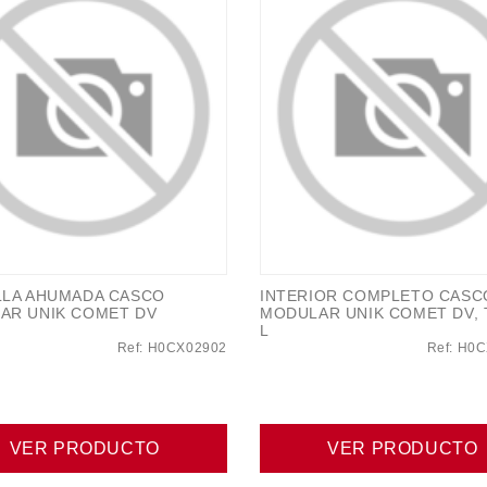
LLA AHUMADA CASCO
INTERIOR COMPLETO CASC
AR UNIK COMET DV
MODULAR UNIK COMET DV, 
L
Ref: H0CX02902
Ref: H0
VER PRODUCTO
VER PRODUCTO