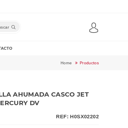
uscar
TACTO
Home
Productos
LLA AHUMADA CASCO JET
MERCURY DV
REF: H0SX02202